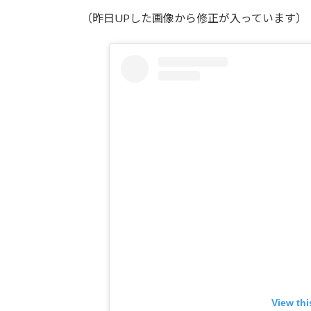
更
（昨日UPした画像から修正が入っています）
新
日
時
:
View thi