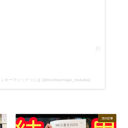
 モンキーマジックつくば (@monkeymagic_tsukuba)
次の記事