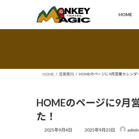
コ
ナ
ン
ビ
HOME
テ
ゲ
ン
ー
ツ
シ
へ
ョ
ス
ン
キ
に
ッ
移
プ
動
HOME
営業案内
HOMEのページに9月営業カレンダ
HOMEのページに9月
た！
最
2025年9月4日
2025年9月23日
admin
終